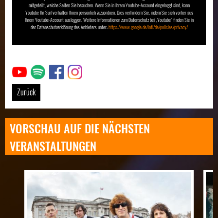
mitgeteilt, welche Seiten Sie besuchen. Wenn Sie in Ihrem Youtube-Account eingeloggt sind, kann
Youtube Ihr Surfverhalten Ihnen persönlich zuzuordnen. Dies verhindern Sie, indem Sie sich vorher aus
Ihrem Youtube-Account ausloggen. Weitere Informationen zum Datenschutz bei „Youtube“ finden Sie in
der Datenschutzerklärung des Anbieters unter:
https://www.google.de/intl/de/policies/privacy/
Link
Link
Link
Link
Zurück
VORSCHAU AUF DIE NÄCHSTEN
VERANSTALTUNGEN