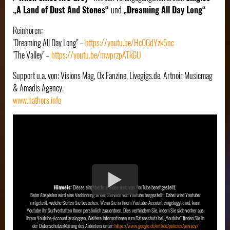
„A Land of Dust And Stones“
und
„Dreaming All Day Long“
Reinhören:
"Dreaming All Day Long" –
https://youtu.be/Hc0GdYzk5nc
"The Valley" –
https://youtu.be/mwprzpATkGU
Support u.a. von: Visions Mag, Ox Fanzine, Livegigs.de, Artnoir Musicmag
& Amadis Agency.
www.hathors.info
Hinweis:
Dieses eingebettete Video wird von YouTube bereitgestellt.
Beim Abspielen wird eine Verbindung zu den Servern von Youtube hergestellt. Dabei wird Youtube
mitgeteilt, welche Seiten Sie besuchen. Wenn Sie in Ihrem Youtube-Account eingeloggt sind, kann
Youtube Ihr Surfverhalten Ihnen persönlich zuzuordnen. Dies verhindern Sie, indem Sie sich vorher aus
Ihrem Youtube-Account ausloggen. Weitere Informationen zum Datenschutz bei „Youtube“ finden Sie in
der Datenschutzerklärung des Anbieters unter:
https://www.google.de/intl/de/policies/privacy/