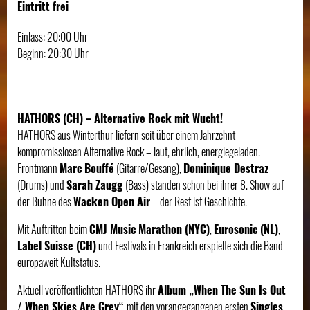
Eintritt frei
Einlass: 20:00 Uhr
Beginn: 20:30 Uhr
HATHORS (CH) – Alternative Rock mit Wucht!
HATHORS aus Winterthur liefern seit über einem Jahrzehnt
kompromisslosen Alternative Rock – laut, ehrlich, energiegeladen.
Frontmann
Marc Bouffé
(Gitarre/Gesang),
Dominique Destraz
(Drums) und
Sarah Zaugg
(Bass) standen schon bei ihrer 8. Show auf
der Bühne des
Wacken Open Air
– der Rest ist Geschichte.
Mit Auftritten beim
CMJ Music Marathon (NYC)
,
Eurosonic (NL)
,
Label Suisse (CH)
und Festivals in Frankreich erspielte sich die Band
europaweit Kultstatus.
Aktuell veröffentlichten HATHORS ihr
Album „When The Sun Is Out
/ When Skies Are Grey“
mit den vorangegangenen ersten
Singles