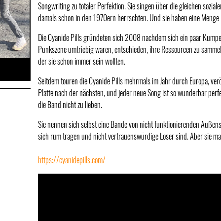
Songwriting zu totaler Perfektion. Sie singen über die gleichen sozial
damals schon in den 1970ern herrschten. Und sie haben eine Menge
Die Cyanide Pills gründeten sich 2008 nachdem sich ein paar Kumpels
Punkszene umtriebig waren, entschieden, ihre Ressourcen zu sammel
der sie schon immer sein wollten.
Seitdem touren die Cyanide Pills mehrmals im Jahr durch Europa, verö
Weiter
Platte nach der nächsten, und jeder neue Song ist so wunderbar perfe
die Band nicht zu lieben.
Sie nennen sich selbst eine Bande von nicht funktionierenden Außens
sich rum tragen und nicht vertrauenswürdige Loser sind. Aber sie m
https://cyanidepills.com/