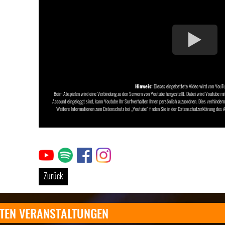
Hinweis:
Dieses eingebettete Video wird von YouTub
Beim Abspielen wird eine Verbindung zu den Servern von Youtube hergestellt. Dabei wird Youtube mi
Account eingeloggt sind, kann Youtube Ihr Surfverhalten Ihnen persönlich zuzuordnen. Dies verhinder
Weitere Informationen zum Datenschutz bei „Youtube“ finden Sie in der Datenschutzerklärung des 
Link
Link
Link
Link
Zurück
TEN VERANSTALTUNGEN