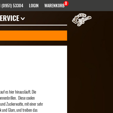
0
 (0951) 53304
LOGIN
WARENKORB
ERVICE
Mieten
Haustechnik
Künstler- /
Venueinfos
FAQ
Bandhistorie
Downloads
Infektionsschutz
uf es hier hinausläuft. Die
Anfahrt
nnenbrillen. Diese coolen
Kontakt
und Zuckerwatte, mit einer sehr
ck und Glam, und treiben das