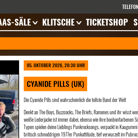
TELEFON
AAS-SÄLE
KLITSCHE
TICKETSHOP
S
errasse
Veranstaltungen
eranstaltungen
mpressionen
eschichte
05. OKTOBER 2026, 20:30 UHR
ieten
CYANIDE PILLS (UK)
Die Cyanide Pills sind wahrscheinlich die tollste Band der Welt
Denkt an The Boys, Buzzcocks, The Briefs, Ramones und ihr wisst wora
weiße Lederjacke ist immer dabei, ebenso wie ihre bonbonfarbenen So
Typen spielen deine Lieblings Punkrocksongs, verpackt in Kaugummi 
britisch schnoddrigen 1977er Punkattitüde, tief verwurzelt im Pubro