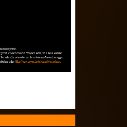
e bereitgestellt.
tgeteilt, welche Seiten Sie besuchen. Wenn Sie in Ihrem Youtube-
n Sie, indem Sie sich vorher aus Ihrem Youtube-Account ausloggen.
Anbieters unter:
https://www.google.de/intl/de/policies/privacy/