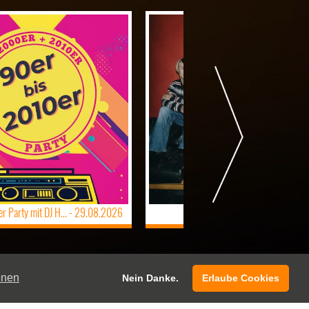
OCCRASY (SWE) -
05.09.2026
 Party mit DJ H... -
29.08.2026
onen
Nein Danke.
Erlaube Cookies